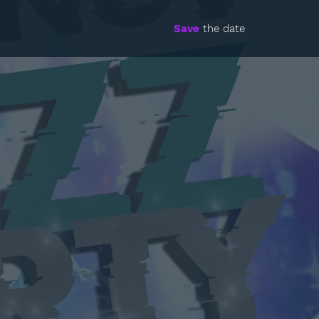
Save
the date